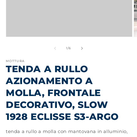
Apri
A
contenuti
c
multimediali
m
su
1
/
6
1
2
in
in
MOTTURA
finestra
fi
TENDA A RULLO
modale
m
AZIONAMENTO A
MOLLA, FRONTALE
DECORATIVO, SLOW
1928 ECLISSE S3-ARGO
tenda a rullo a molla con mantovana in alluminio,